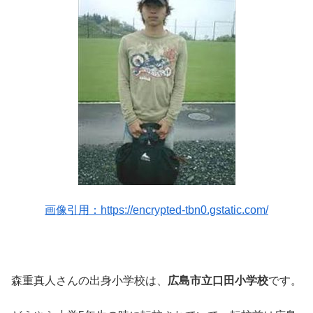
画像引用：https://encrypted-tbn0.gstatic.com/
森重真人さんの出身小学校は、
広島市立口田小学校
です。