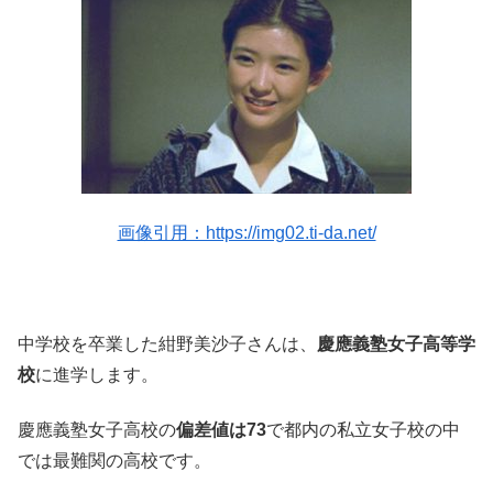
画像引用：https://img02.ti-da.net/
中学校を卒業した紺野美沙子さんは、
慶應義塾女子高等学
校
に進学します。
慶應義塾女子高校の
偏差値は73
で都内の私立女子校の中
では最難関の高校です。