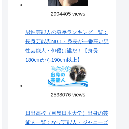
2904405 views
男性芸能人の身長ランキング一覧：
長身芸能界N0.1・身長が一番高い男
性芸能人・俳優は誰だ！【身長
180cmから190cm以上】
2538076 views
日出高校（目黒日本大学）出身の芸
能人一覧：なぜ芸能人・ジャニーズ