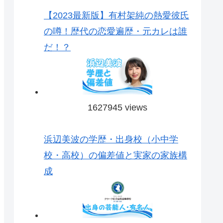
【2023最新版】有村架純の熱愛彼氏
の噂！歴代の恋愛遍歴・元カレは誰
だ！？
1627945 views
浜辺美波の学歴・出身校（小中学
校・高校）の偏差値と実家の家族構
成