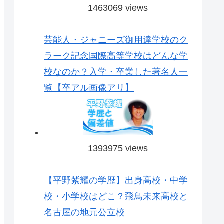
1463069 views
芸能人・ジャニーズ御用達学校のク
ラーク記念国際高等学校はどんな学
校なのか？入学・卒業した著名人一
覧【卒アル画像アリ】
1393975 views
【平野紫耀の学歴】出身高校・中学
校・小学校はどこ？飛鳥未来高校と
名古屋の地元公立校