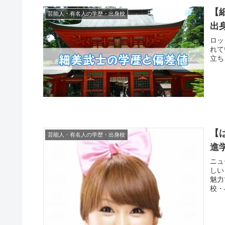
【
芸能人・有名人の学歴・出身校
出
ロッ
れて
立ち
【
芸能人・有名人の学歴・出身校
進
ニュ
しい
魅力
校・