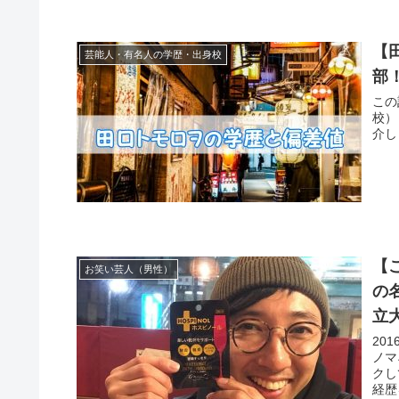
【
芸能人・有名人の学歴・出身校
部
この
校）
介し
【
お笑い芸人（男性）
の
立
20
ノマ
クし
経歴