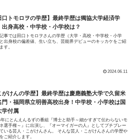
田口トモロヲの学歴】最終学歴は獨協大学経済学
！出身高校・中学校・小学校は？
記事では田口トモロヲさんの学歴（大学・高校・中学校・小学
と出身校の偏差値、生い立ち、芸能界デビューのキッカケをご紹
ます。
2024.06.11
こがけんの学歴】最終学歴は慶應義塾大学で久留米
名門・福岡県立明善高校出身！中学校・小学校は国
大学付属
16年にとんえんるずの番組『博士と助手～細かすぎて伝わらないモ
ネ選手権～』に出演し、『オーマイガーの人』としてプチブレー
ている芸人・こがけんさん。 そんな芸人・こがけんさんの学歴や
をご紹介します。