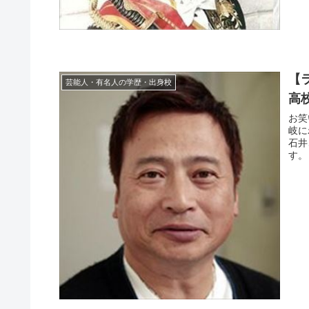
【
芸能人・有名人の学歴・出身校
高
お笑
岐に
石井
す。