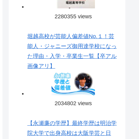
2280355 views
堀越高校が芸能人偏差値No.１！芸
能人・ジャニーズ御用達学校になっ
た理由・入学・卒業生一覧【卒アル
画像アリ】
2034802 views
【永瀬廉の学歴】最終学歴は明治学
院大学で出身高校は大阪学芸と日