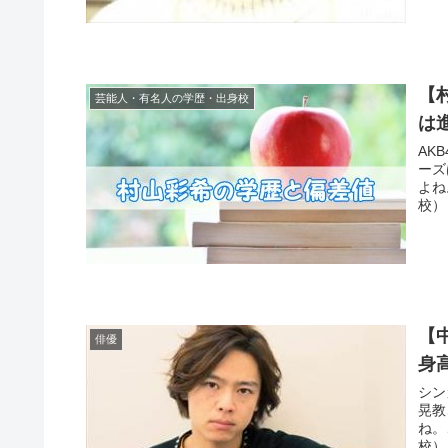
【
芸能人・有名人の学歴・出身校
は
AK
ーズ
よね
校）
【
俳優
身
シン
晃教
ね。
校）