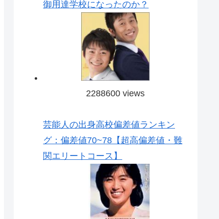
御用達学校になったのか？
2288600 views
芸能人の出身高校偏差値ランキン
グ：偏差値70~78【超高偏差値・難
関エリートコース】