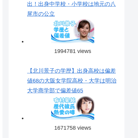
出！出身中学校・小学校は地元の八
尾市の公立
1994781 views
【北川景子の学歴】出身高校は偏差
値68の大阪女学院高校・大学は明治
大学商学部で偏差値65
1671758 views