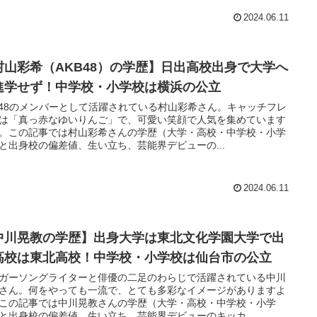
2024.06.11
村山彩希（AKB48）の学歴】日出高校出身で大学へ
進学せず！中学校・小学校は横浜の公立
B48のメンバーとして活躍されている村山彩希さん。キャッチフレ
は「真っ赤なゆいりんご」で、可愛い笑顔で人気を集めています
。この記事では村山彩希さんの学歴（大学・高校・中学校・小学
と出身校の偏差値、生い立ち、芸能界デビューの...
2024.06.11
中川晃教の学歴】出身大学は東北文化学園大学で出
高校は東北高校！中学校・小学校は仙台市の公立
ガーソングライターと俳優の二足のわらじで活躍されている中川
さん。何をやっても一流で、とても多彩なイメージがありますよ
この記事では中川晃教さんの学歴（大学・高校・中学校・小学
と出身校の偏差値、生い立ち、芸能界デビューのキッカ...