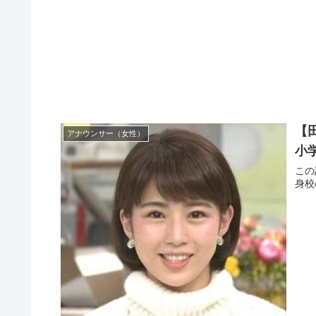
【
アナウンサー（女性）
小
この
身校