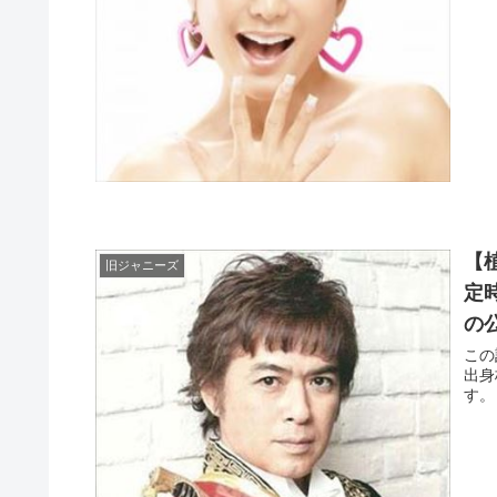
【
旧ジャニーズ
定
の
この
出身
す。