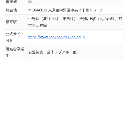
偏差値
38
所在地
〒164-0011 東京都中野区中央２丁目５６−２
中野駅（JR中央線、東西線）
中野坂上駅（丸の内線、都
最寄駅
営大江戸線）
公式サイト
https://www.horikoshigakuen.ed.jp
ＨＰ
著名な卒業
安達祐実、金子ノブアキ 他
生