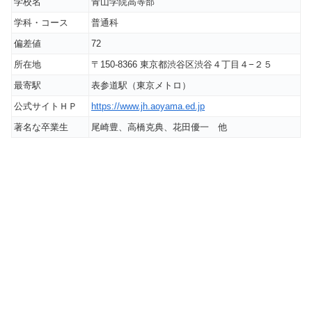
学校名
青山学院高等部
学科・コース
普通科
偏差値
72
所在地
〒150-8366 東京都渋谷区渋谷４丁目４−２５
最寄駅
表参道駅（東京メトロ）
公式サイトＨＰ
https://www.jh.aoyama.ed.jp
著名な卒業生
尾崎豊、高橋克典、花田優一 他