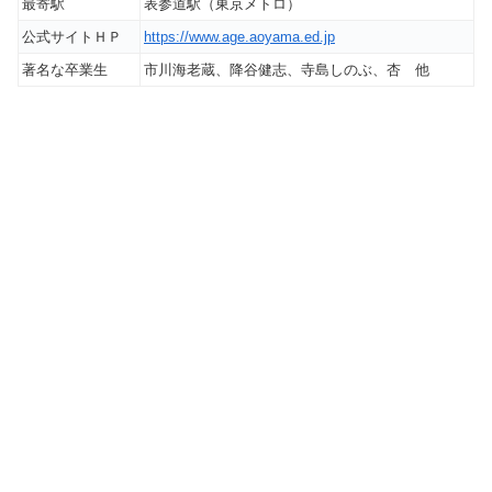
最寄駅
表参道駅（東京メトロ）
公式サイトＨＰ
https://www.age.aoyama.ed.jp
著名な卒業生
市川海老蔵、降谷健志、寺島しのぶ、杏 他