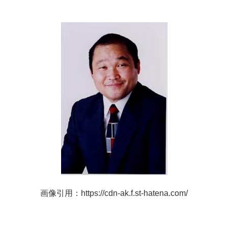
画像引用：https://cdn-ak.f.st-hatena.com/