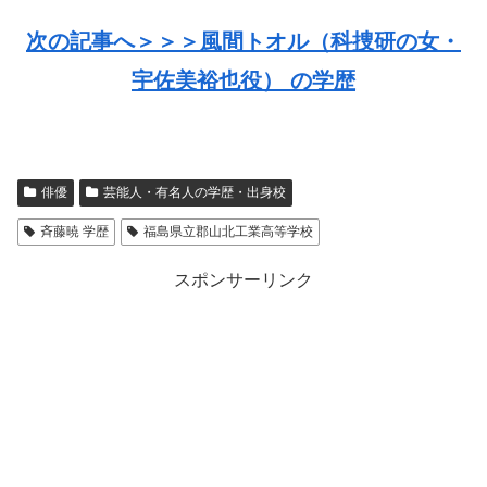
次の記事へ＞＞＞風間トオル（科捜研の女・
宇佐美裕也役） の学歴
俳優
芸能人・有名人の学歴・出身校
斉藤暁 学歴
福島県立郡山北工業高等学校
スポンサーリンク