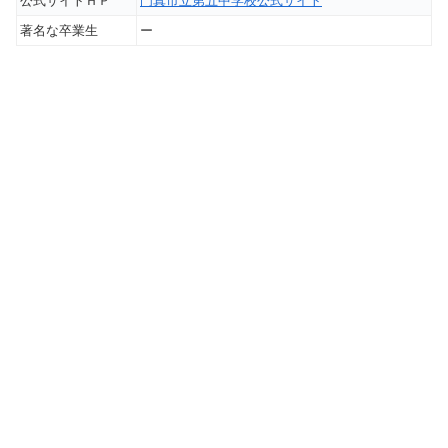
公式サイトＨＰ
門真市立第五中学校公式サイト
著名な卒業生
ー