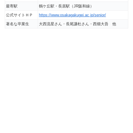
最寄駅
鶴ケ丘駅・長居駅（JR阪和線）
公式サイトＨＰ
https://www.osakagakugei.ac.jp/senior/
著名な卒業生
大西流星さん・長尾謙杜さん・西畑大吾 他