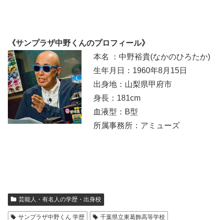
《サンプラザ中野くんのプロフィール》
本名 ：中野裕貴(なかのひろたか)
生年月日：1960年8月15日
出身地：山梨県甲府市
身長：181cm
血液型：B型
所属事務所：アミューズ
芸能人・有名人の学歴・出身校
サンプラザ中野くん 学歴
千葉県立東葛飾高等学校