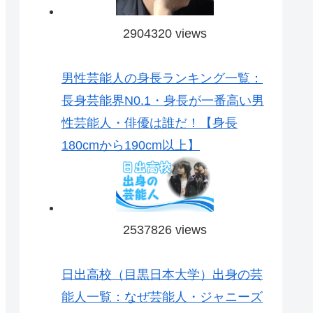
2904320 views
男性芸能人の身長ランキング一覧：
長身芸能界N0.1・身長が一番高い男
性芸能人・俳優は誰だ！【身長
180cmから190cm以上】
2537826 views
日出高校（目黒日本大学）出身の芸
能人一覧：なぜ芸能人・ジャニーズ