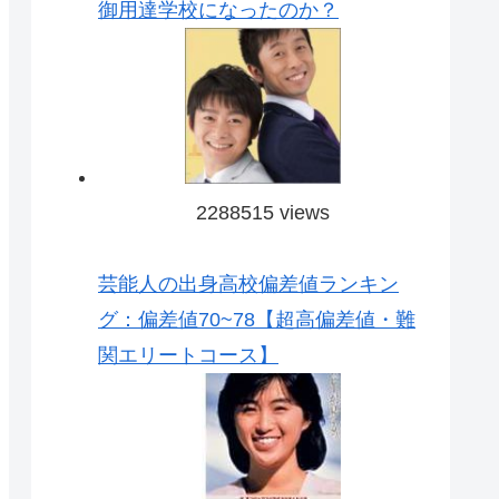
御用達学校になったのか？
2288515 views
芸能人の出身高校偏差値ランキン
グ：偏差値70~78【超高偏差値・難
関エリートコース】