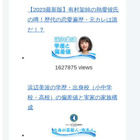
【2023最新版】有村架純の熱愛彼氏
の噂！歴代の恋愛遍歴・元カレは誰
だ！？
1627875 views
浜辺美波の学歴・出身校（小中学
校・高校）の偏差値と実家の家族構
成