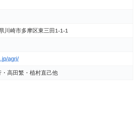
奈川県川崎市多摩区東三田1-1-1
）
.jp/agri/
行・高田繁・植村直己他