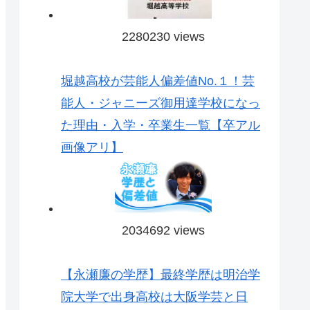
2280230 views
堀越高校が芸能人偏差値No.１！芸
能人・ジャニーズ御用達学校になっ
た理由・入学・卒業生一覧【卒アル
画像アリ】
2034692 views
【永瀬廉の学歴】最終学歴は明治学
院大学で出身高校は大阪学芸と日