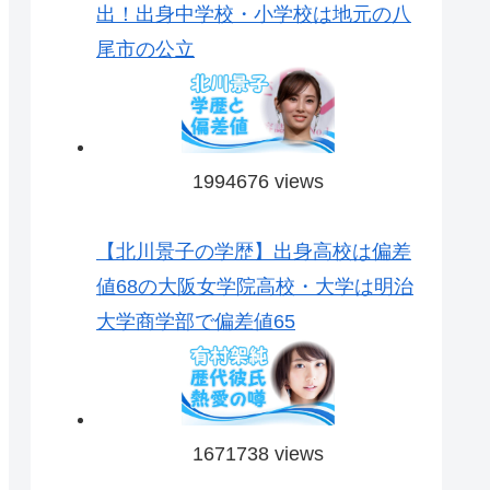
出！出身中学校・小学校は地元の八
尾市の公立
1994676 views
【北川景子の学歴】出身高校は偏差
値68の大阪女学院高校・大学は明治
大学商学部で偏差値65
1671738 views