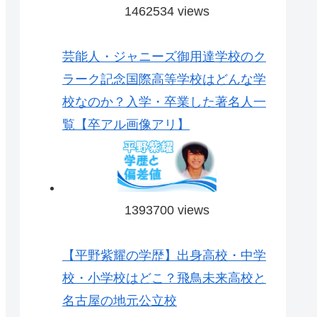
1462534 views
芸能人・ジャニーズ御用達学校のク
ラーク記念国際高等学校はどんな学
校なのか？入学・卒業した著名人一
覧【卒アル画像アリ】
1393700 views
【平野紫耀の学歴】出身高校・中学
校・小学校はどこ？飛鳥未来高校と
名古屋の地元公立校