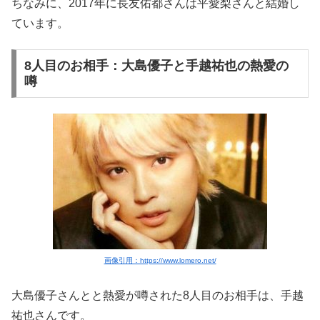
ちなみに、2017年に長友佑都さんは平愛梨さんと結婚し
ています。
8人目のお相手：大島優子と手越祐也の熱愛の
噂
画像引用：https://www.lomero.net/
大島優子さんとと熱愛が噂された8人目のお相手は、手越
祐也さんです。