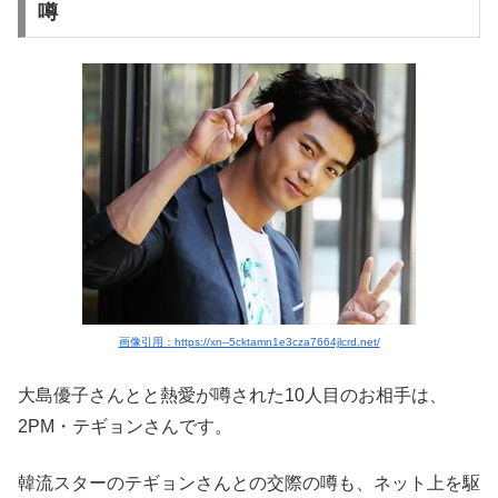
噂
画像引用：https://xn--5cktamn1e3cza7664jlcrd.net/
大島優子さんとと熱愛が噂された10人目のお相手は、
2PM・テギョンさんです。
韓流スターのテギョンさんとの交際の噂も、ネット上を駆