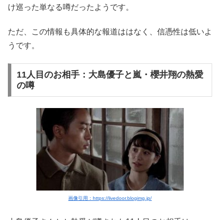
け巡った単なる噂だったようです。
ただ、この情報も具体的な報道ははなく、信憑性は低いよ
うです。
11人目のお相手：大島優子と嵐・櫻井翔の熱愛
の噂
画像引用：https://livedoor.blogimg.jp/