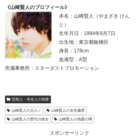
《山崎賢人のプロフィール》
本名：山崎賢人（やまざき けん
と）
生年月日：1994年9月7日
出生地：東京都板橋区
身長：178cm
血液型：A型
所属事務所：スターダストプロモーション
芸能人・有名人の熱愛
山崎賢人の元カノ
山崎賢人の女性遍歴
山崎賢人の歴代の彼女
山崎賢人の熱愛の噂
スポンサーリンク