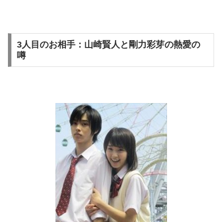
3人目のお相手：山崎賢人と剛力彩芽の熱愛の
噂