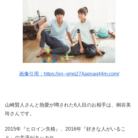
画像引用：https://xn--gmq274aqnaq44m.com/
山崎賢人さんと熱愛が噂された6人目のお相手は、桐谷美
玲さんです。
2015年『ヒロイン失格』、2016年『好きな人がいるこ
と』の共演がキッカケ。