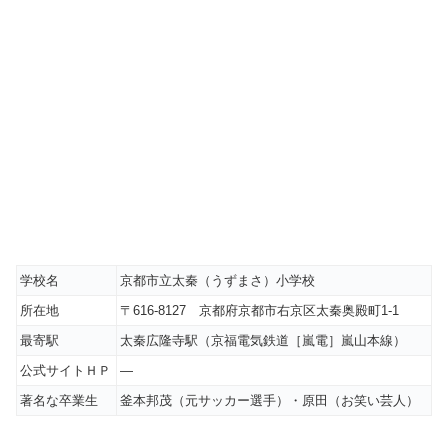
学校名
京都市立太秦（うずまさ）小学校
所在地
〒616-8127 京都府京都市右京区太秦奥殿町1-1
最寄駅
太秦広隆寺駅（京福電気鉄道［嵐電］嵐山本線）
公式サイトＨＰ
―
著名な卒業生
釜本邦茂（元サッカー選手）・原田（お笑い芸人）