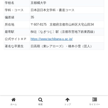
学校名
京都橘大学
学科・コース
日本語日本文学科・書道コース
偏差値
35
所在地
〒607-8175 京都府京都市山科区大宅山田34
最寄駅
椥辻〔なぎつじ〕駅（京都市営地下鉄東西線）
公式サイトＨＰ
https://www.tachibana-u.ac.jp/
著名な卒業生
日高萌（東レアローズ）・橋本小雪（芸人）
ホーム
検索
トップ
サイドバー