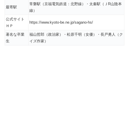
常磐駅（京福電気鉄道：北野線）・太秦駅（ＪR山陰本
最寄駅
線）
公式サイト
https://www.kyoto-be.ne.jp/sagano-hs/
ＨＰ
著名な卒業
福山哲郎（政治家）・松原千明（女優）・長戸勇人（ク
生
イズ作家）