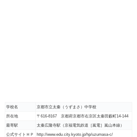
学校名
京都市立太秦（うずまさ）中学校
所在地
〒616-8167 京都府京都市右京区太秦田藪町14-144
最寄駅
太秦広隆寺駅（京福電気鉄道［嵐電］嵐山本線）
公式サイトＨＰ
http://www.edu.city.kyoto.jp/hp/uzumasa-c/