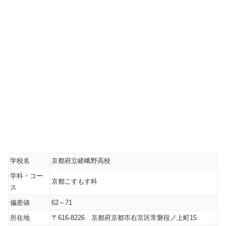
学校名
京都府立嵯峨野高校
学科・コー
京都こすもす科
ス
偏差値
62～71
所在地
〒616-8226 京都府京都市右京区常磐段ノ上町15