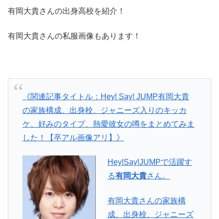
有岡大貴さんの出身高校を紹介！
有岡大貴さんの私服画像もあります！
《関連記事タイトル：Hey! Say! JUMP有岡大貴
の家族構成、出身校、ジャニーズ入りのキッカ
ケ、好みのタイプ、熱愛彼女の噂をまとめてみま
した！【卒アル画像アリ】》
Hey!Say!JUMPで活躍す
る
有岡大貴
さん。
有岡大貴さんの家族構
成、出身校、ジャニーズ