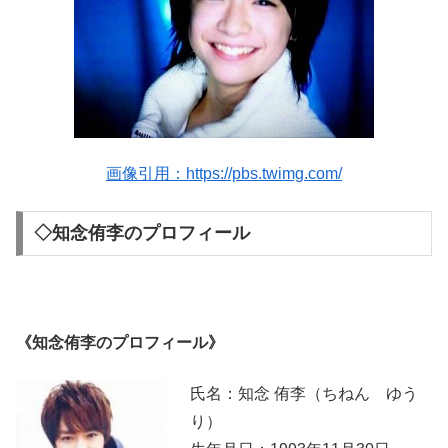
画像引用：https://pbs.twimg.com/
◇知念侑李のプロフィール
《知念侑李のプロフィール》
氏名：知念 侑李（ちねん ゆう
り）