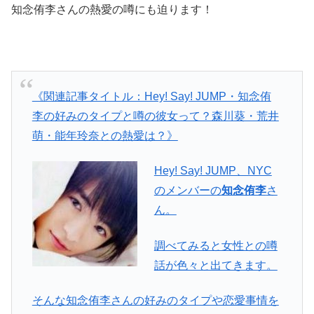
知念侑李さんの熱愛の噂にも迫ります！
《関連記事タイトル：Hey! Say! JUMP・知念侑
李の好みのタイプと噂の彼女って？森川葵・荒井
萌・能年玲奈との熱愛は？》
Hey! Say! JUMP、NYC
のメンバーの
知念侑李
さ
ん。
調べてみると女性との噂
話が色々と出てきます。
そんな知念侑李さんの好みのタイプや恋愛事情を