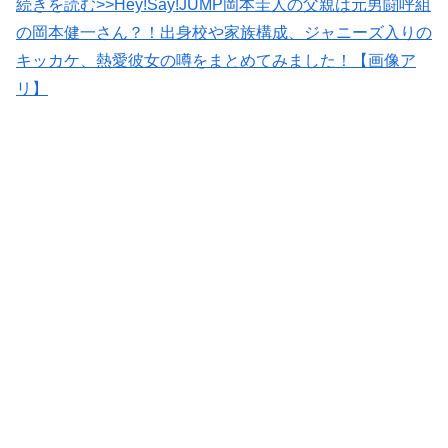
続きを読む>>Hey!Say!JUMP岡本圭人の父親は元男闘呼組
の岡本健一さん？！出身校や家族構成、ジャニーズ入りの
キッカケ、熱愛彼女の噂をまとめてみました！【画像ア
リ】