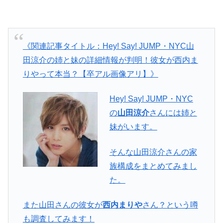
《関連記事タイトル：Hey! Say! JUMP・NYC山
田涼介の姉と妹の詳細情報が判明！彼女が西内ま
りやって本当？【卒アル画像アリ】》
Hey! Say! JUMP・NYC
の
山田涼介
さんには姉と
妹がいます。
そんな山田涼介さんの家
族構成をまとめてみまし
た。
また山田さんの彼女が
西内まりや
さん？という噂
も調査してみます！