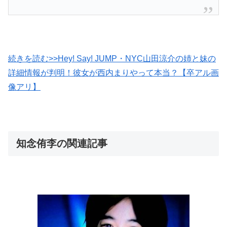
続きを読む>>Hey! Say! JUMP・NYC山田涼介の姉と妹の
詳細情報が判明！彼女が西内まりやって本当？【卒アル画
像アリ】
知念侑李の関連記事