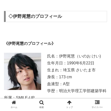
◇伊野尾慧のプロフィール
《伊野尾慧のプロフィール》
氏名：伊野尾慧（いのお けい)
生年月日：1990年6月22日
生まれ：埼玉県 さいたま市
身長：173 cm
血液型：A型
学歴：明治大学理工学部建築学科
所属：SMILE-UP.
ホーム
検索
トップ
サイドバー