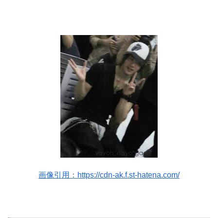
画像引用：https://cdn-ak.f.st-hatena.com/