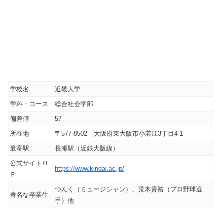
学校名
近畿大学
学科・コース
総合社会学部
偏差値
57
所在地
〒577-8502
大阪府東大阪市小若江3丁目4-1
最寄駅
長瀬駅（近鉄大阪線）
公式サイトＨ
https://www.kindai.ac.jp/
Ｐ
つんく（ミュージシャン）、荒木貴裕（プロ野球選
著名な卒業生
手）他