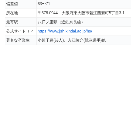
偏差値
63〜71
所在地
〒578-0944
大阪府東大阪市若江西新町5丁目3-1
最寄駅
八戸ノ里駅（近鉄奈良線）
公式サイトＨＰ
https://www.jsh.kindai.ac.jp/hs/
著名な卒業生
小籔千豊(芸人)、入江陵介(競泳選手)他