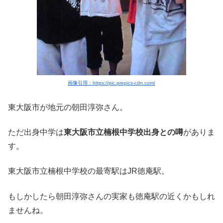
画像引用：https://pic.prepics-cdn.com/
東大阪市が地元の朝田淳弥さん。
ただ出身中学は
東大阪市立楠根中学校出身との噂
がありま
す。
東大阪市立楠根中学校の最寄駅はJR徳庵駅。
もしかしたら朝田淳弥さんの実家も徳庵駅の近くかもしれ
ませんね。