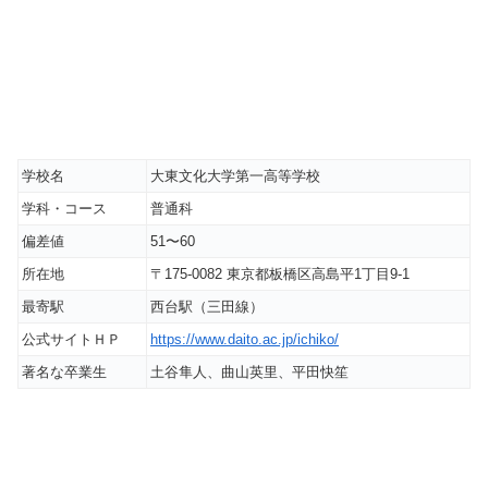
学校名
大東文化大学第一高等学校
学科・コース
普通科
偏差値
51〜60
所在地
〒175-0082 東京都板橋区高島平1丁目9-1
最寄駅
西台駅（三田線）
公式サイトＨＰ
https://www.daito.ac.jp/ichiko/
著名な卒業生
土谷隼人、曲山英里、平田快笙