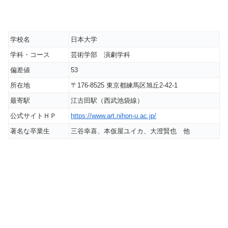
学校名
日本大学
学科・コース
芸術学部 演劇学科
偏差値
53
所在地
〒176-8525 東京都練馬区旭丘2-42-1
最寄駅
江古田駅（西武池袋線）
公式サイトＨＰ
https://www.art.nihon-u.ac.jp/
著名な卒業生
三谷幸喜、本仮屋ユイカ、大澄賢也 他