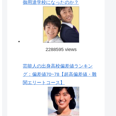
御用達学校になったのか？
2288595 views
芸能人の出身高校偏差値ランキン
グ：偏差値70~78【超高偏差値・難
関エリートコース】