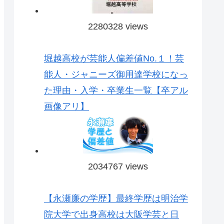
2280328 views
堀越高校が芸能人偏差値No.１！芸
能人・ジャニーズ御用達学校になっ
た理由・入学・卒業生一覧【卒アル
画像アリ】
2034767 views
【永瀬廉の学歴】最終学歴は明治学
院大学で出身高校は大阪学芸と日