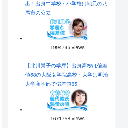
出！出身中学校・小学校は地元の八
尾市の公立
1994746 views
【北川景子の学歴】出身高校は偏差
値68の大阪女学院高校・大学は明治
大学商学部で偏差値65
1671758 views