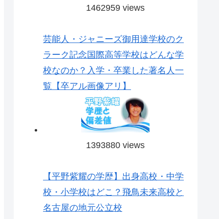
1462959 views
芸能人・ジャニーズ御用達学校のク
ラーク記念国際高等学校はどんな学
校なのか？入学・卒業した著名人一
覧【卒アル画像アリ】
1393880 views
【平野紫耀の学歴】出身高校・中学
校・小学校はどこ？飛鳥未来高校と
名古屋の地元公立校