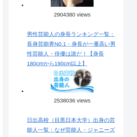
2904380 views
男性芸能人の身長ランキング一覧：
長身芸能界N0.1・身長が一番高い男
性芸能人・俳優は誰だ！【身長
180cmから190cm以上】
2538036 views
日出高校（目黒日本大学）出身の芸
能人一覧：なぜ芸能人・ジャニーズ