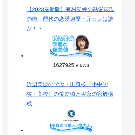
【2023最新版】有村架純の熱愛彼氏
の噂！歴代の恋愛遍歴・元カレは誰
だ！？
1627925 views
浜辺美波の学歴・出身校（小中学
校・高校）の偏差値と実家の家族構
成