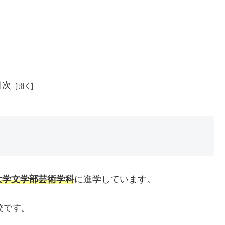
目次
大学文学部芸術学科
に進学しています。
校です。