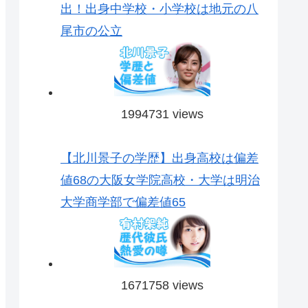
出！出身中学校・小学校は地元の八
尾市の公立
1994731 views
【北川景子の学歴】出身高校は偏差
値68の大阪女学院高校・大学は明治
大学商学部で偏差値65
1671758 views