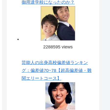
御用達学校になったのか？
2288595 views
芸能人の出身高校偏差値ランキン
グ：偏差値70~78【超高偏差値・難
関エリートコース】