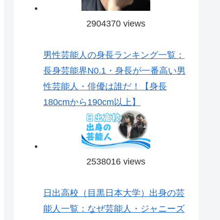
2904370 views
男性芸能人の身長ランキング一覧：
長身芸能界N0.1・身長が一番高い男
性芸能人・俳優は誰だ！【身長
180cmから190cm以上】
2538016 views
日出高校（目黒日本大学）出身の芸
能人一覧：なぜ芸能人・ジャニーズ