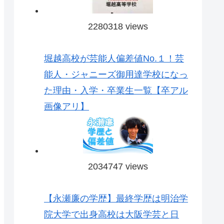
2280318 views
堀越高校が芸能人偏差値No.１！芸
能人・ジャニーズ御用達学校になっ
た理由・入学・卒業生一覧【卒アル
画像アリ】
2034747 views
【永瀬廉の学歴】最終学歴は明治学
院大学で出身高校は大阪学芸と日