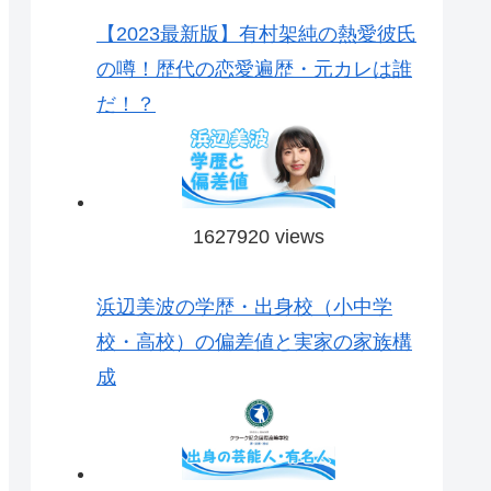
【2023最新版】有村架純の熱愛彼氏
の噂！歴代の恋愛遍歴・元カレは誰
だ！？
1627920 views
浜辺美波の学歴・出身校（小中学
校・高校）の偏差値と実家の家族構
成