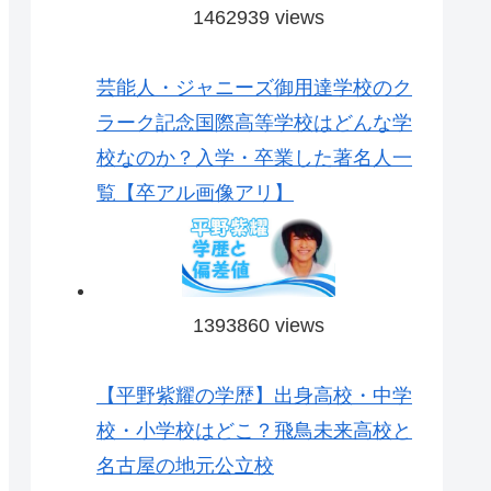
1462939 views
芸能人・ジャニーズ御用達学校のク
ラーク記念国際高等学校はどんな学
校なのか？入学・卒業した著名人一
覧【卒アル画像アリ】
1393860 views
【平野紫耀の学歴】出身高校・中学
校・小学校はどこ？飛鳥未来高校と
名古屋の地元公立校