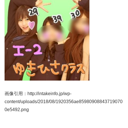
画像引用：http://intakeinfo.jp/wp-
content/uploads/2018/08/1920356ae85980908843719070
0e5492.png