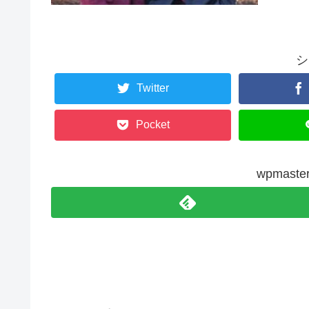
シ
Twitter
Pocket
wpmas