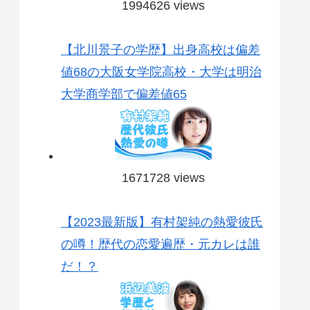
1994626 views
【北川景子の学歴】出身高校は偏差
値68の大阪女学院高校・大学は明治
大学商学部で偏差値65
1671728 views
【2023最新版】有村架純の熱愛彼氏
の噂！歴代の恋愛遍歴・元カレは誰
だ！？