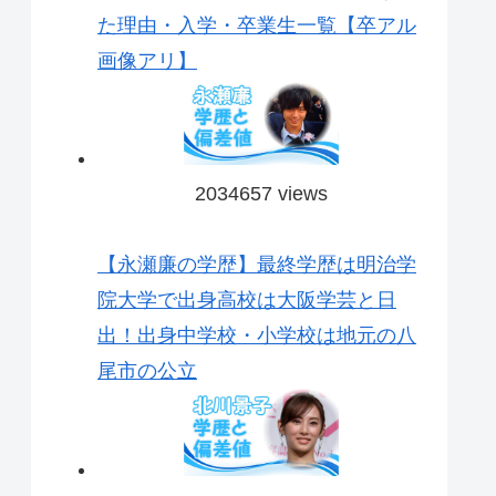
た理由・入学・卒業生一覧【卒アル
画像アリ】
2034657 views
【永瀬廉の学歴】最終学歴は明治学
院大学で出身高校は大阪学芸と日
出！出身中学校・小学校は地元の八
尾市の公立