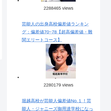
2288465 views
芸能人の出身高校偏差値ランキン
グ：偏差値70~78【超高偏差値・難
関エリートコース】
2280179 views
堀越高校が芸能人偏差値No.１！芸
能人・ジャニーズ御用達学校になっ