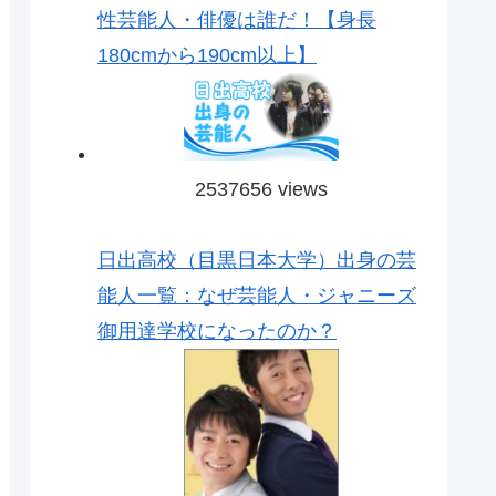
性芸能人・俳優は誰だ！【身長
180cmから190cm以上】
2537656 views
日出高校（目黒日本大学）出身の芸
能人一覧：なぜ芸能人・ジャニーズ
御用達学校になったのか？