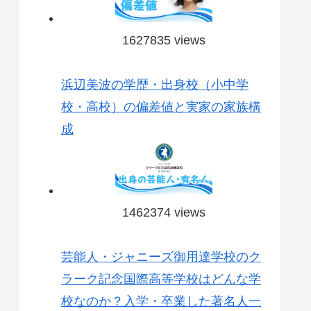
1627835 views
浜辺美波の学歴・出身校（小中学
校・高校）の偏差値と実家の家族構
成
1462374 views
芸能人・ジャニーズ御用達学校のク
ラーク記念国際高等学校はどんな学
校なのか？入学・卒業した著名人一