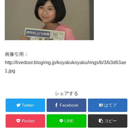
画像引用：
http://livedoor.blogimg.jp/koyakukoyaku/imgs/b/3/b3d63ae
1.jpg
シェアする
Twitter
Facebook
はてブ
Pocket
LINE
コピー