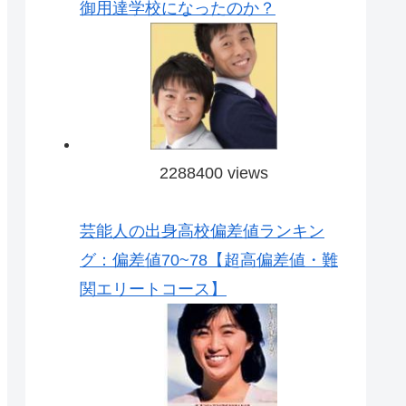
御用達学校になったのか？
2288400 views
芸能人の出身高校偏差値ランキン
グ：偏差値70~78【超高偏差値・難
関エリートコース】