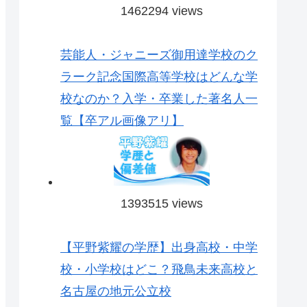
1462294 views
芸能人・ジャニーズ御用達学校のク
ラーク記念国際高等学校はどんな学
校なのか？入学・卒業した著名人一
覧【卒アル画像アリ】
1393515 views
【平野紫耀の学歴】出身高校・中学
校・小学校はどこ？飛鳥未来高校と
名古屋の地元公立校