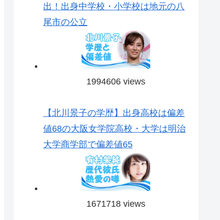
出！出身中学校・小学校は地元の八
尾市の公立
1994606 views
【北川景子の学歴】出身高校は偏差
値68の大阪女学院高校・大学は明治
大学商学部で偏差値65
1671718 views