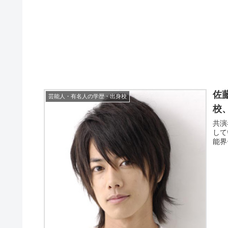
佐
芸能人・有名人の学歴・出身校
校
共演
して
能界