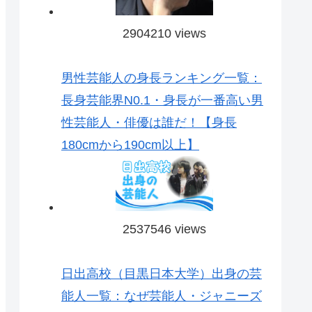
2904210 views
男性芸能人の身長ランキング一覧：
長身芸能界N0.1・身長が一番高い男
性芸能人・俳優は誰だ！【身長
180cmから190cm以上】
2537546 views
日出高校（目黒日本大学）出身の芸
能人一覧：なぜ芸能人・ジャニーズ