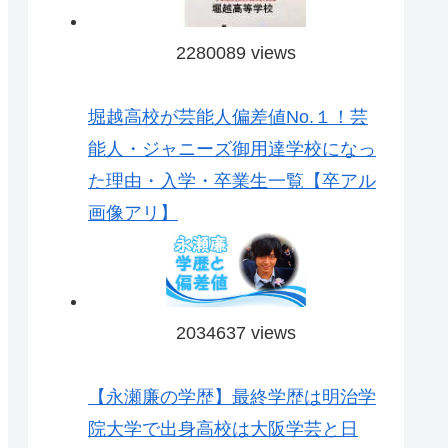
2280089 views
堀越高校が芸能人偏差値No.１！芸
能人・ジャニーズ御用達学校になっ
た理由・入学・卒業生一覧【卒アル
画像アリ】
2034637 views
【永瀬廉の学歴】最終学歴は明治学
院大学で出身高校は大阪学芸と日