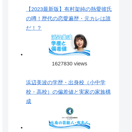
【2023最新版】有村架純の熱愛彼氏
の噂！歴代の恋愛遍歴・元カレは誰
だ！？
1627830 views
浜辺美波の学歴・出身校（小中学
校・高校）の偏差値と実家の家族構
成