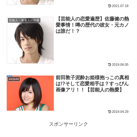
2021.07.18
【芸能人の恋愛遍歴】佐藤健の熱
芸能人・有名人の熱愛
愛事情！噂の歴代の彼女・元カノ
は誰だ！？
2019.06.05
前田敦子泥酔お姫様抱っこの真相
AKB48
は!?そして恋愛相手は？すっぴん
画像アリ！！【芸能人の熱愛】
2019.04.29
スポンサーリンク